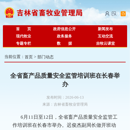
首 页
政府信息公开
新闻发布
现代牧业
政务服务
互动交流
专题专栏
数 据
吉牧云课堂
当前位置：
首页
>
部门动态
全省畜产品质量安全监管培训班在长春举
办
发布时间：2026-06-13
来源：
吉林省畜牧业管理局
6月11日至12日，全省畜产品质量安全监管工
作培训
班
在长春市
举办
。
迟俊杰
副局长
做开班动