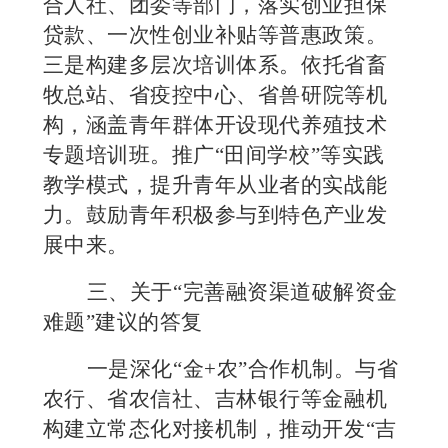
合人社、团委等部门，落实创业担保
贷款、一次性创业补贴等普惠政策。
三是
构建多层次培训体系。依托省畜
牧总站
、
省疫控中心、省兽研院
等机
构，
涵盖
青年群体开设现代养殖技术
专题培训班。推广
“田间学校”等实践
教学模式，提升青年从业者的实战能
力。鼓励青年
积极
参与
到特色产业发
展中来
。
三
、关于
“完善融资渠道破解资金
难题”建议的答复
一是
深化
“金+农”合作机制。与省
农行、省农信社、吉林银行等金融机
构建立常态化对接机制，推动开发“吉