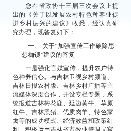
您在省政协十三届三次会议上提
出的《关于以发展农村特色种养业促
进乡村振兴的建议》收悉，经认真研
究办理，现答复如下：
一、
关于
“加强宣传工作破除思
想枷锁”建议的答复
一是
强化
官媒
宣传
，
提升
农户
特
色种养信心
。与吉林卫视乡村频道、
吉林日报农村版、吉林乡村广播等主
流媒体深度合作，开设专栏专题，系
统报道
吉林
梅花鹿、延边黄牛、草原
红牛、吉林黑猪、优质肉羊、特色家
禽等的成功模式、经济效益和政策红
利。积极运用
吉林省畜牧业管理局官