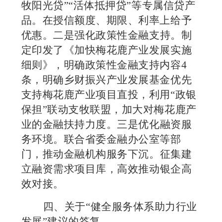
牧阳光贷”“活体抵押贷”
等
专属信贷产
品。在授信额度、期限、利率上给予
优惠。
二是
强化政策性金融支持。
制
定印发了《加快梅花鹿产业发展实施
细则》，明确政策性金融支持内容
4
条，明确乡财振兴产业发展基金优先
支持梅花鹿产业项目直投，利用“政银
保担”联动支牧联盟，加大对梅花鹿产
业的金融扶持力度。
三是
优化融资服
务环境。联合
省委金融办公室等部
门，
推动金融机构服务下沉。
征集建
立融资需求项目库，高效推动
银企高
效对接。
四
、关于
“健全服务体系助力行业
发展”建议的答复