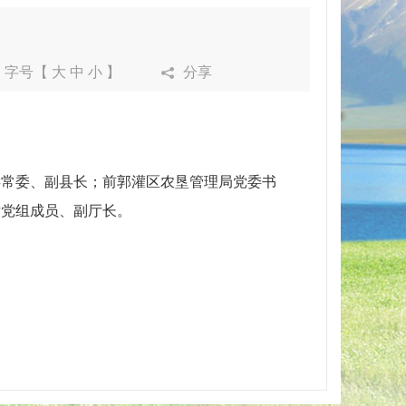
字号【
大
中
小
】
分享
委常委、副县长；前郭灌区农垦管理局党委书
厅党组成员、副厅长。