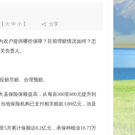
【
大
中
小
】
分享
为农户提供哪些保障？目前理赔情况如何？怎
有关负责人。
应赔尽赔、合理预赔。
险保额提高，从每亩300至600元提升到
，当地保险机构已支付相关赔款3.89亿元，涉及
计保额达8.2亿元，承保种植业10.73万