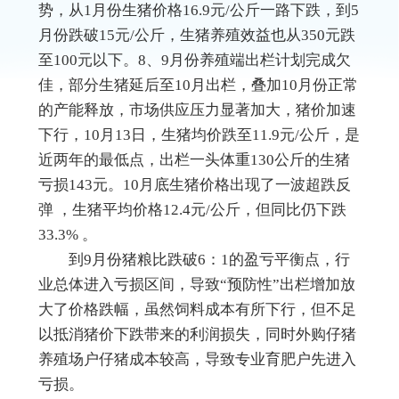
势，从1月份生猪价格16.9元/公斤一路下跌，到5
月份跌破15元/公斤，生猪养殖效益也从350元跌
至100元以下。8、9月份养殖端出栏计划完成欠
佳，部分生猪延后至10月出栏，叠加10月份正常
的产能释放，市场供应压力显著加大，猪价加速
下行，10月13日，生猪均价跌至11.9元/公斤，是
近两年的最低点，出栏一头体重130公斤的生猪
亏损143元。10月底生猪价格出现了一波超跌反
弹 ，生猪平均价格12.4元/公斤，但同比仍下跌
33.3% 。
到9月份猪粮比跌破6：1的盈亏平衡点，行
业总体进入亏损区间，导致“预防性”出栏增加放
大了价格跌幅，虽然饲料成本有所下行，但不足
以抵消猪价下跌带来的利润损失，同时外购仔猪
养殖场户仔猪成本较高，导致专业育肥户先进入
亏损。