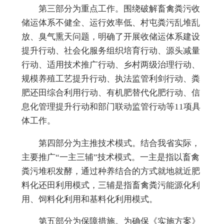
第三部分为重点工作。
围绕破解畜禽粪污收
储运体系不健全、运行效率低、村屯粪污乱堆乱
放、臭气熏天问题，明确了开展收储运体系建设
提升行动、
社会化服务组织培育行动、源头减量
行动、适用技术推广行动、乡村两级
治理行动、
规模养殖工艺提升行动、执法监管利剑行动、粪
肥还田综合利用行动、有机肥替代化肥行动、信
息化管理提升行动和部门联动监管行动等11项具
体工作。
第四部分为主推技术模式。
结合我省实际，
主要推广“一主三辅”技术模式。一主是指以畜禽
粪污堆积发酵，通过种养结合的方式就地
就近肥
料化还田利用模式，三辅
是指畜禽粪污能源化利
用、饲料化利用和基料化利用
模式
。
第五部分为保障措施。
为确保《实施方案》