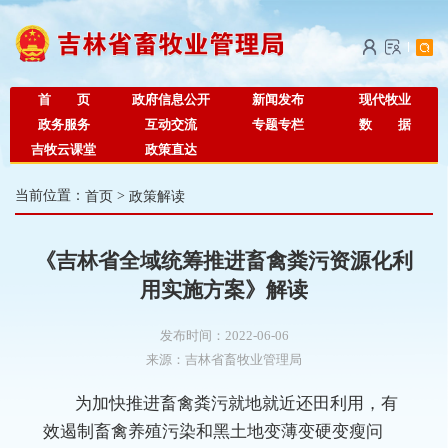
首 页
政府信息公开
新闻发布
现代牧业
政务服务
互动交流
专题专栏
数 据
吉牧云课堂
政策直达
当前位置：
首页
>
政策解读
《吉林省全域统筹推进畜禽粪污资源化利
用实施方案》解读
发布时间：2022-06-06
来源：
吉林省畜牧业管理局
为加快推进畜禽粪污就地就近还田利用，有
效遏制畜禽养殖污染和黑土地变薄变硬变瘦问