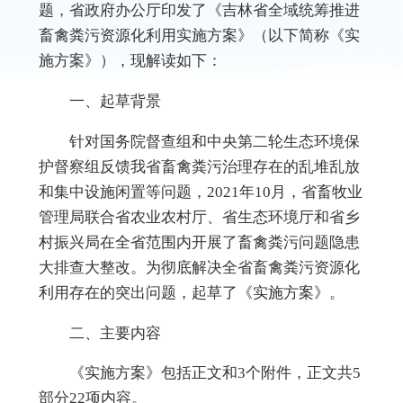
题，省政府
办公厅
印发了《吉林省全域统筹推进
畜禽粪污资源化利用实施方案》
（以下简称《
实
施方
案》）
，现解读如下：
一、起草背景
针对
国务院督查组
和中央第二轮生态环境保
护督察组反馈我省畜禽
粪污
治理存在的乱堆乱放
和集中设施闲置
等问题
，
2021年10月，省畜牧业
管理局联合省农业农村厅、省生态环境厅和省乡
村振兴局在全省范围内开展了畜禽粪污问题隐患
大排查大整改
。
为彻底解决全省畜禽粪污资源化
利用存在的突出问题，
起草了
《
实施方
案》。
二、主要内容
《实施方案
》包括正文和3个附件，正文共5
部分22项内容。