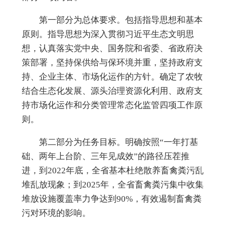
第一部分为总体要求。
包括指导思想
和
基本
原则。指导思想
为深入贯彻习近
平生态文明思
想，认真落实党中央、国务院和省委、省政府决
策部署，坚持保供给与保环境并重，坚持政府支
持、企业主体、市场化运作的方针。确定了农牧
结合生态化发展、源头治理资源化利用、政府支
持市场化运作和分类管理常态化监
管四项工
作原
则。
第二部分为任务目标。
明确按照“一年打基
础、两年上台阶、三年见成效”的路径压茬推
进，到2022年底，全省基本杜绝散养畜禽粪污乱
堆乱放现象；到2025年，全省畜禽粪污集中收集
堆放设施覆盖率力争达到90%，有效遏制畜禽粪
污对环境的影响。