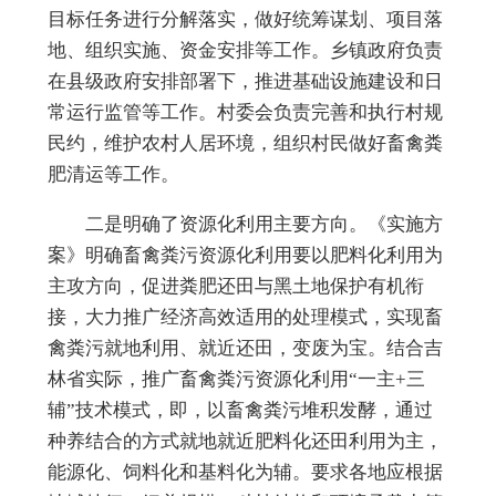
目标任务
进行分解落实，做好统筹谋划、项目落
地、组织实施、资金安排等工作。乡镇政府负责
在县级政府安排部署下，推进基础设施建设和日
常运行监管等工作。村委会负责完善和执行村规
民约，维护农村人居环境，组织村民做好畜禽粪
肥清运等工作。
二是明确了资源化利用主要方向。
《
实施方
案》明确
畜禽粪污资源化利用要以肥料化利用为
主攻方向，促进粪肥还田与黑土地保护有机衔
接，大力推广经济高效适用的处理模式，实现畜
禽粪污就地利用、就近还田，变废为宝。结合吉
林省实际，推广畜禽粪污资源化利用“一主+三
辅”技术模式，即，以畜禽粪污堆积发酵，通过
种养结合的方式就地就近肥料化还田利用为主，
能源化、饲料化和基料化为辅。要求各地应根据