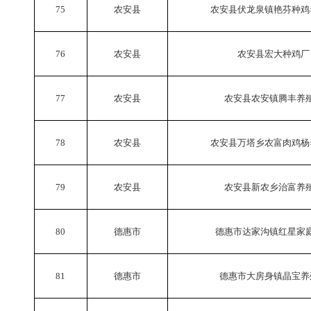
75
农安县
农安县伏龙泉镇艳芬种鸡
76
农安县
农安县宏大种鸡厂
77
农安县
农安县农安镇腾丰养
78
农安县
农安县万塔乡农富肉鸡杨
79
农安县
农安县新农乡治富养
80
德惠市
德惠市达家沟镇红星家
81
德惠市
德惠市大房身镇晶宝养