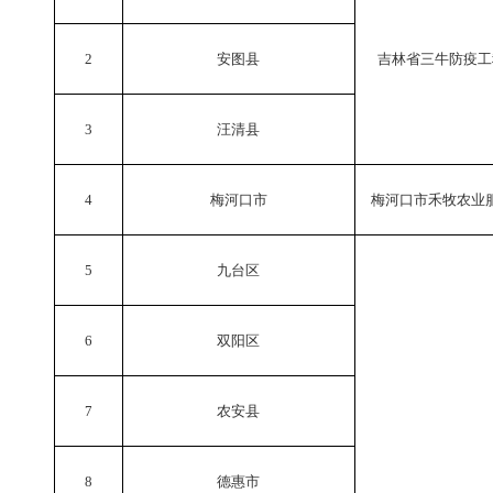
2
安图县
吉林省三牛防疫工
3
汪清县
4
梅河口市
梅河口市禾牧农业
5
九台区
6
双阳区
7
农安县
8
德惠市