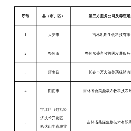
序号
县（市、区）
第三方服务公司及养殖场
1
大安市
吉林凯斯生物科技有限
2
桦甸市
桦甸永盛畜牧兽医发展服务
3
辉南县
长春市万力达兽药经销有
4
图们市
吉林省合美鼎晟农牧科技发
宁江区（包括经
济技术开发区、
5
吉林省兆森生物技术有限
哈达山生态农业