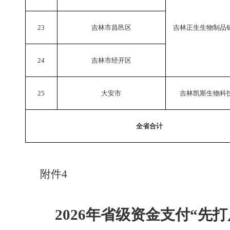
23
吉林市昌邑区
吉林正生生物制品
24
吉林市经开区
25
大安市
吉林凯斯生物科
全省合计
附件
4
202
6
年省级资金支付
“先