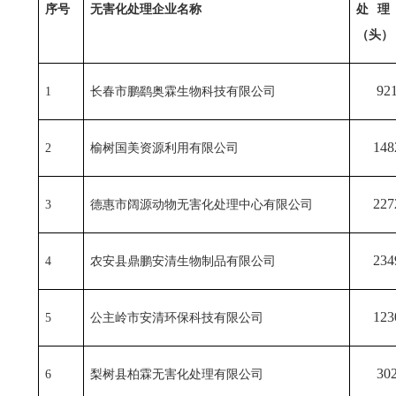
序号
无害化处理企业名称
处理
（头）
92
1
长春市鹏鹞奥霖生物科技有限公司
148
2
榆树国美资源利用有限公司
227
3
德惠市阔源动物无害化处理中心有限公司
234
4
农安县鼎鹏安清生物制品有限公司
123
5
公主岭市安清环保科技有限公司
30
6
梨树县柏霖无害化处理有限公司