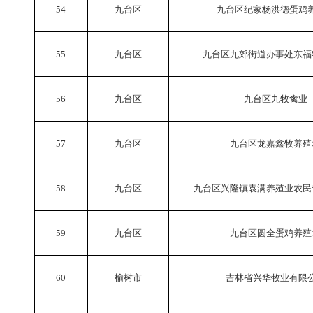
54
九台区
九台区纪家杨洪德蛋鸡
55
九台区
九台区九郊街道办事处东福
56
九台区
九台区九牧禽业
57
九台区
九台区龙嘉鑫牧养殖
58
九台区
九台区兴隆镇袁满养殖业农民
59
九台区
九台区圆全蛋鸡养殖
60
榆树市
吉林省兴华牧业有限