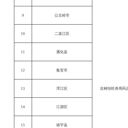
9
公主岭市
10
二道江区
11
通化县
12
集安市
13
浑江区
吉林恒旺兽用药
14
江源区
15
靖宇县