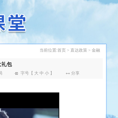
当前位置:
首页
>
直达政策
>
金融
大礼包
局
字号【
大
中
小
】
分享