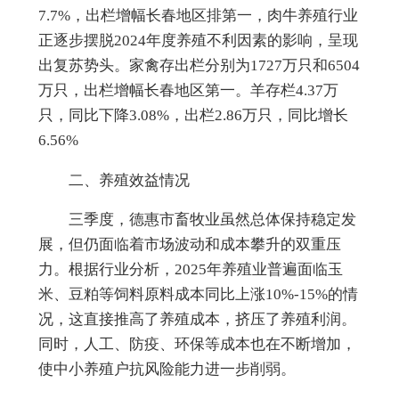
7.7
%
，
出栏增幅长春地区排第一，
肉牛养殖行业
正逐步摆脱2024年度养殖不利因素的影响，呈现
出复苏势头。
家禽存出栏分别为1727万只和6504
万只，
出栏
增幅长春地区
第一。羊存栏4.37万
只，
同比下降3.08%，出栏2.86万只，同比增长
6.56%
二、养殖效益情况
三季度，德惠市畜牧业虽然总体保持稳定发
展，但仍面临着市场波动和成本攀升的双重压
力。根据行业分析，2025年养殖业普遍面临玉
米、豆粕等饲料原料成本同比上涨10%-15%的情
况，这直接推高了养殖成本，挤压了养殖利润。
同时，人工、防疫、环保等成本也在不断增加，
使中小养殖户抗风险能力进一步削弱。