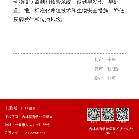
动物疫病监测和预警系统，做到早发现、早处
置。推广标准化养殖技术和生物安全措施，降低
疫病发生和传播风险。
初审：宋岩
复审：程晓辉
终审：张可
电脑版
|
访问量：
版权所有：吉林省畜牧业管理局
服务号
订阅号
吉牧e站
地址：长春市人民大街1486号
吉林省畜牧兽医技术服务热线
联系方式：0431-88906861
96603