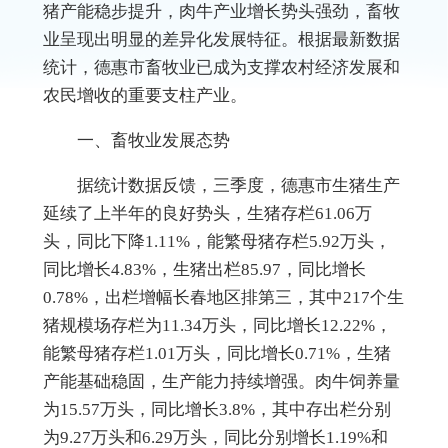
猪产能稳步提升，肉牛产业增长势头强劲，畜牧
业呈现出明显的差异化发展特征。根据最新数据
统计，德惠市畜牧业已成为支撑农村经济发展和
农民增收的重要支柱产业。
一、畜牧业发展态势
据统计数据反馈，
三季度，德惠市生猪生产
延续了上半年的良好势头，
生猪存栏61.06万
头，同比下降1.11%，能繁母猪存栏5.92万头，
同比增长4.83%，生猪出栏85.97，同比增长
0.78%，出栏增幅长春地区排第三，其中
217个生
猪规模场存栏
为
11
.34万
头，同比增长
12.22
%，
能繁母猪存栏1.01万头，
同比增长0.
71
%，生猪
产能基础稳固，生产能力持续增强。肉牛
饲养
量
为
15.57
万头，同比增长
3.8
%，其中存
出
栏
分别
为
9.27
万头
和
6.29
万头，同比
分别
增长
1.19
%
和