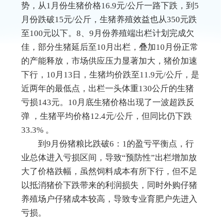
势，从1月份生猪价格16.9元/公斤一路下跌，到5
月份跌破15元/公斤，生猪养殖效益也从350元跌
至100元以下。8、9月份养殖端出栏计划完成欠
佳，部分生猪延后至10月出栏，叠加10月份正常
的产能释放，市场供应压力显著加大，猪价加速
下行，10月13日，生猪均价跌至11.9元/公斤，是
近两年的最低点，出栏一头体重130公斤的生猪
亏损143元。10月底生猪价格出现了一波超跌反
弹 ，生猪平均价格12.4元/公斤，但同比仍下跌
33.3% 。
到9月份猪粮比跌破6：1的盈亏平衡点，行
业总体进入亏损区间，导致“预防性”出栏增加放
大了价格跌幅，虽然饲料成本有所下行，但不足
以抵消猪价下跌带来的利润损失，同时外购仔猪
养殖场户仔猪成本较高，导致专业育肥户先进入
亏损。