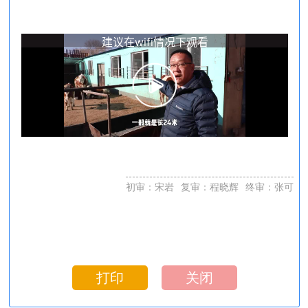
初审：宋岩
复审：程晓辉
终审：张可
打印
关闭